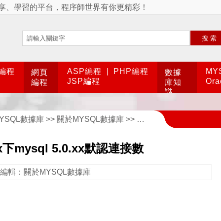
享、學習的平台，程序師世界有你更精彩！
搜索
A編程
ASP編程
|
PHP編程
MY
網頁
數據
JSP編程
Or
編程
庫知
識
YSQL數據庫
>>
關於MYSQL數據庫
>> 修改Linux下mysql 5.0.xx默認連接數
x下mysql 5.0.xx默認連接數
編輯：關於MYSQL數據庫