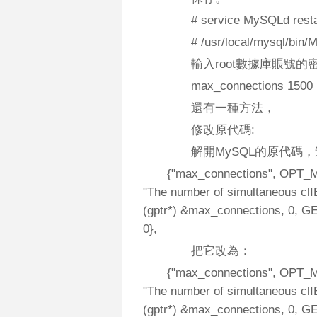
# service MySQLd resta
# /usr/local/mysql/bin/My
輸入root數據庫賬號的
max_connections 1
還有一種方法，
修改原代碼:
解開MySQL的原代碼，進入
{"max_connections", OP
"The number of simultaneous clI
(gptr*) &max_connections, 0, 
0},
把它改為：
{"max_connections", OP
"The number of simultaneous clI
(gptr*) &max_connections, 0, 