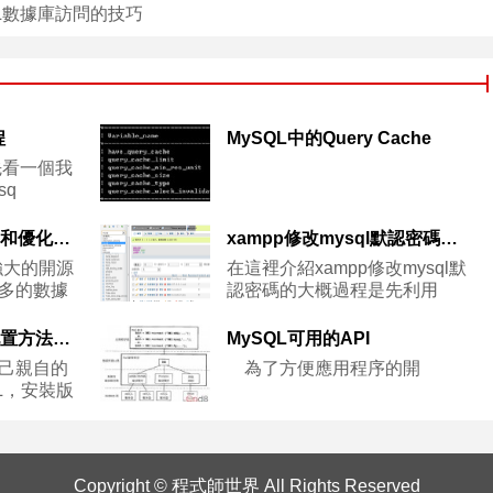
SQL數據庫訪問的技巧
程
MySQL中的Query Cache
看一個我
sq
101個MySQL的配置和優化的提示
xampp修改mysql默認密碼的方法
強大的開源
在這裡介紹xampp修改mysql默
多的數據
認密碼的大概過程是先利用
mysql 5.7.16 安裝配置方法圖文教程
MySQL可用的API
己親自的
為了方便應用程序的開
L，安裝版
Copyright ©
程式師世界
All Rights Reserved