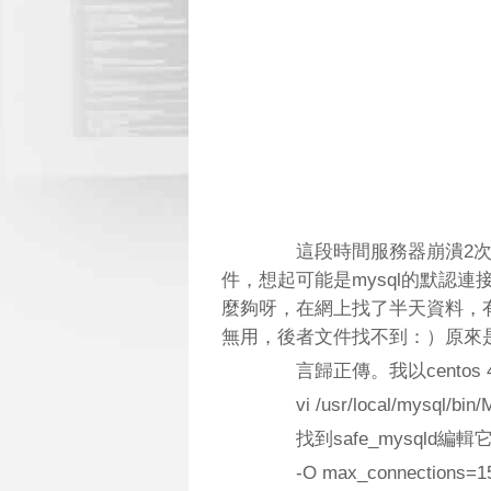
這段時間服務器崩潰2次
件，想起可能是mysql的默認連
麼夠呀，在網上找了半天資料，有說修
無用，後者文件找不到：）原來
言歸正傳。我以centos 4.
vi /usr/local/mysql/bin/
找到safe_mysqld編
-O max_connections=1