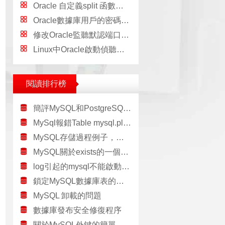
Oracle 自定義split 函數實例詳解
Oracle數據庫用戶的密碼過期時間如何修改為永不過期
修改Oracle監聽默認端口號1521的方法
Linux中Oracle啟動偵聽報錯TNS:permission denied的解決方法
閱讀排行榜
簡評MySQL和PostgreSQL優劣
MySql報錯Table mysql.plugin doesn’t exist的解決方法
MySQL存儲過程例子，包含事務，參數，嵌套調用，游標，循環等
MySQL關於exists的一個bug
log引起的mysql不能啟動的解決方法
鎖定MySQL數據庫表的方法簡介
MySQL 卸載的問題
數據庫發布安全修復程序
關於MySQL外鍵的簡單學習教程