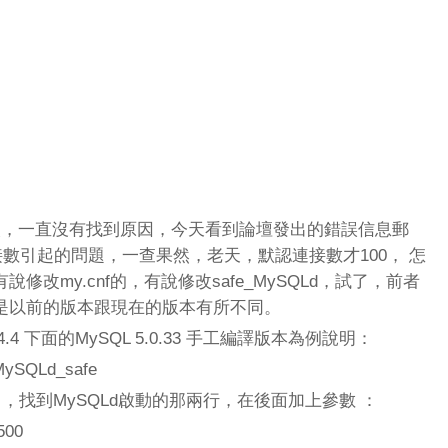
，一直沒有找到原因，今天看到論壇發出的錯誤信息郵
接數引起的問題，一查果然，老天，默認連接數才100， 怎
改my.cnf的，有說修改safe_MySQLd，試了，前者
是以前的版本跟現在的版本有所不同。
4 下面的MySQL 5.0.33 手工編譯版本為例說明：
MySQLd_safe
輯它，找到MySQLd啟動的那兩行，在後面加上參數 ：
500