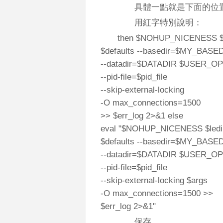
具體一點就是下面的位
用紅字特別說明：
then $NOHUP_NICENESS $
$defaults --basedir=$MY_BAS
--datadir=$DATADIR $USER_O
--pid-file=$pid_file
--skip-external-locking
-O max_connections=1500
>> $err_log 2>&1 else
eval "$NOHUP_NICENESS $led
$defaults --basedir=$MY_BAS
--datadir=$DATADIR $USER_O
--pid-file=$pid_file
--skip-external-locking $args
-O max_connections=1500 >>
$err_log 2>&1"
保存。