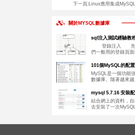
下一頁:
Linux應用集成My
關於MYSQL數據庫
sql注入測試經驗教
登錄注入 先
們一般用的登錄頁面
MySQL是一個功能
數據庫。隨著越來越
庫驅
結合網上的資料，自
去安裝了一次MySQ
本是