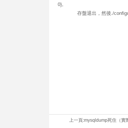
0},
存盤退出，然後./configure
上一頁:
mysqldump死住（實際