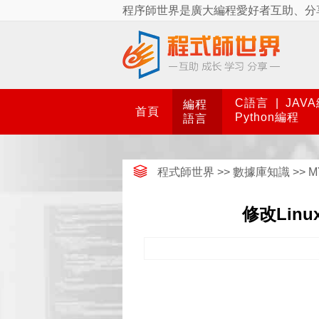
程序師世界是廣大編程愛好者互助、分
C語言
|
JAV
編程
首頁
Python編程
語言
程式師世界
>>
數據庫知識
>>
M
修改Linu