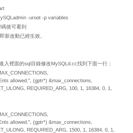
rt
SQLadmin -uroot -p variables
密碼後可看到
500 即新改動已經生效。
裡面的sql目錄修改MySQLd.cc找到下面一行：
T_MAX_CONNECTIONS,
Ents allowed.", (gptr*) &max_connections,
GET_ULONG, REQUIRED_ARG, 100, 1, 16384, 0, 1,
T_MAX_CONNECTIONS,
Ents allowed.", (gptr*) &max_connections,
GET_ULONG, REQUIRED_ARG, 1500, 1, 16384, 0, 1,