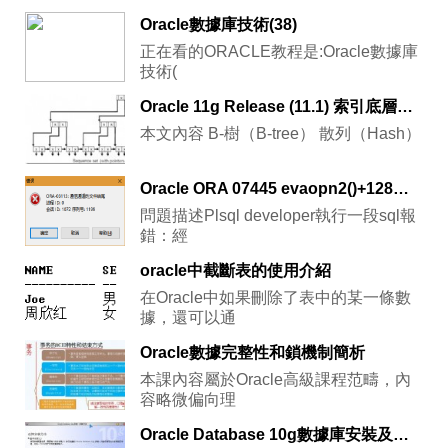
Oracle數據庫技術(38)
正在看的ORACLE教程是:Oracle數據庫
技術(
Oracle 11g Release (11.1) 索引底層的數據結構
本文內容 B-樹（B-tree） 散列（Hash）
Oracle ORA 07445 evaopn2()+128錯誤問題的解決方案
問題描述Plsql developer執行一段sql報
錯：經
oracle中截斷表的使用介紹
在Oracle中如果刪除了表中的某一條數
據，還可以通
Oracle數據完整性和鎖機制簡析
本課內容屬於Oracle高級課程范疇，內
容略微偏向理
Oracle Database 10g數據庫安裝及配置教程