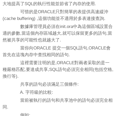
大地提高了SQL的執行性能並節省了內存的使用.
可惜的是ORACLE只對簡單的表提供高速緩沖
(cache buffering) ,這個功能並不適用於多表連接查詢.
數據庫管理員必須在init.ora中為這個區域設置合
適的參數,當這個內存區域越大,就可以保留更多的語句,當
然被共享的可能性也就越大了.
當你向ORACLE 提交一個SQL語句,ORACLE會
首先在這塊內存中查找相同的語句.
這裡需要注明的是,ORACLE對兩者采取的是一
種嚴格匹配,要達成共享,SQL語句必須完全相同(包括空格,
換行等).
共享的語句必須滿足三個條件:
A. 字符級的比較:
當前被執行的語句和共享池中的語句必須完全相
同.
例如: