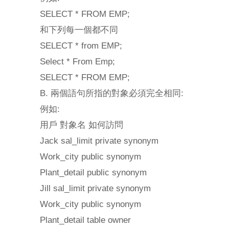
SELECT * FROM EMP;
和下列每一個都不同
SELECT * from EMP;
Select * From Emp;
SELECT * FROM EMP;
B. 兩個語句所指的對象必須完全相同:
例如:
用戶 對象名 如何訪問
Jack sal_limit private synonym
Work_city public synonym
Plant_detail public synonym
Jill sal_limit private synonym
Work_city public synonym
Plant_detail table owner