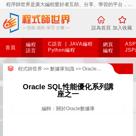
程序師世界是廣大編程愛好者互助、分享、學習的平台，程序師世界有你更精彩！
設為首頁
加入收藏
C語言
|
JAVA編程
AS
編程
網頁
首頁
Python編程
JS
語言
編程
程式師世界
>>
數據庫知識
>>
Oracle數據庫
>>
關於Or
Oracle SQL性能優化系列講
座之一
編輯：關於Oracle數據庫