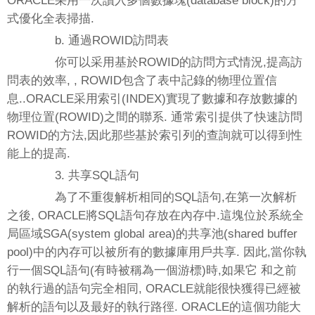
ORACLE采用一次讀入多個數據塊(database block)的方
式優化全表掃描.
b. 通過ROWID訪問表
你可以采用基於ROWID的訪問方式情況,提高訪
問表的效率, , ROWID包含了表中記錄的物理位置信
息..ORACLE采用索引(INDEX)實現了數據和存放數據的
物理位置(ROWID)之間的聯系. 通常索引提供了快速訪問
ROWID的方法,因此那些基於索引列的查詢就可以得到性
能上的提高.
3. 共享SQL語句
為了不重復解析相同的SQL語句,在第一次解析
之後, ORACLE將SQL語句存放在內存中.這塊位於系統全
局區域SGA(system global area)的共享池(shared buffer
pool)中的內存可以被所有的數據庫用戶共享. 因此,當你執
行一個SQL語句(有時被稱為一個游標)時,如果它 和之前
的執行過的語句完全相同, ORACLE就能很快獲得已經被
解析的語句以及最好的執行路徑. ORACLE的這個功能大