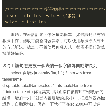
/****************驗證結果*****************/

insert into test values ('張曼')

select * from test
總結：在表設計界面修改最為簡單。如果該列已有的
數據中存，修改可能會引發異常，可以使用數據導入導出
的方式解決。總之，不管使用何種方式，都需求提前對數
據做好備份。
ＳＱＬ語句怎更改一個表的一個字段為自動增長列
select 自增列=identity(int,1,1),* into #tb from
tableName
drop table tabelNameselect * into tableName from
#tbdrop table #tb 你這其實可以直接在數據庫中修改表的
結構，增加一列（就是內容遞增的那列），把這列設為標
識列，自動遞增1。保存一下就行了在sql2000中可以這