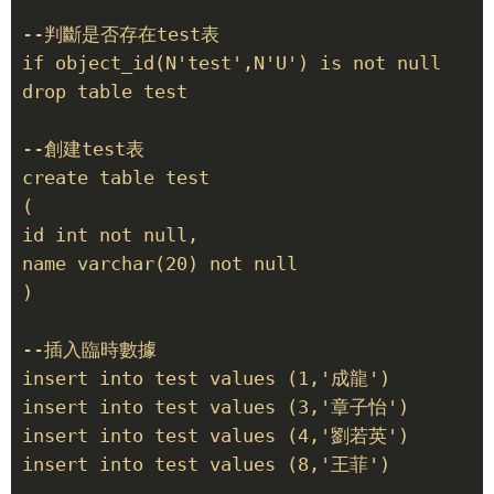
--判斷是否存在test表

if object_id(N'test',N'U') is not null

drop table test

--創建test表

create table test

(

id int not null,

name varchar(20) not null

)

--插入臨時數據

insert into test values (1,'成龍')

insert into test values (3,'章子怡')

insert into test values (4,'劉若英')

insert into test values (8,'王菲')
