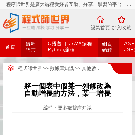
程序師世界是廣大編程愛好者互助、分享、學習的平台，程序師世界有你更精彩！
設為首頁
加入收藏
C語言
|
JAVA編程
AS
編程
網頁
首頁
Python編程
JS
語言
編程
程式師世界
>>
數據庫知識
>>
其他數據庫知識
>>
更多
將一個表中個某一列修改為
自動增長的方法，某一增長
編輯：更多數據庫知識