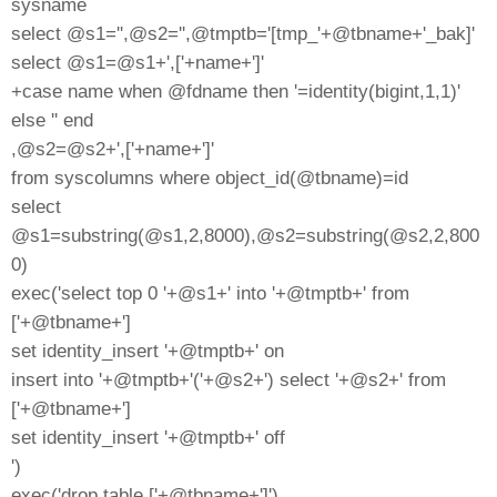
sysname
select @s1='',@s2='',@tmptb='[tmp_'+@tbname+'_bak]'
select @s1=@s1+',['+name+']'
+case name when @fdname then '=identity(bigint,1,1)'
else '' end
,@s2=@s2+',['+name+']'
from syscolumns where object_id(@tbname)=id
select
@s1=substring(@s1,2,8000),@s2=substring(@s2,2,800
0)
exec('select top 0 '+@s1+' into '+@tmptb+' from
['+@tbname+']
set identity_insert '+@tmptb+' on
insert into '+@tmptb+'('+@s2+') select '+@s2+' from
['+@tbname+']
set identity_insert '+@tmptb+' off
')
exec('drop table ['+@tbname+']')