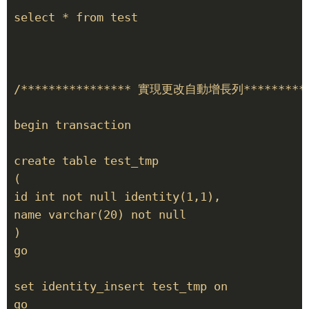
select * from test

/**************** 實現更改自動增長列***********
begin transaction

create table test_tmp

(

id int not null identity(1,1),

name varchar(20) not null

)

go

set identity_insert test_tmp on

go
