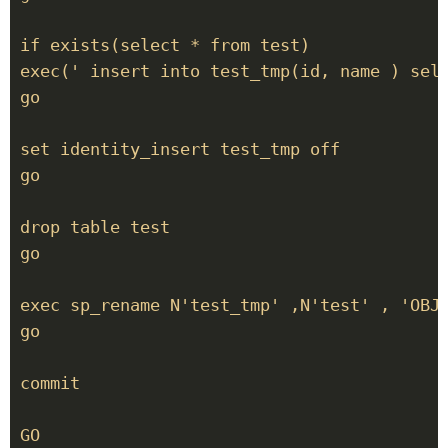
if exists(select * from test)

exec(' insert into test_tmp(id, name ) sele
go

set identity_insert test_tmp off

go

drop table test

go

exec sp_rename N'test_tmp' ,N'test' , 'OBJE
go

commit

GO
