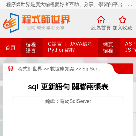
程序師世界是廣大編程愛好者互助、分享、學習的平台，程序師世界有你更精彩！
設為首頁
加入收藏
C語言
|
JAVA編程
AS
編程
網頁
首頁
Python編程
JS
語言
編程
程式師世界
>>
數據庫知識
>>
SqlServer數據庫
>>
關於S
sql 更新語句 關聯兩張表
編輯：關於SqlServer