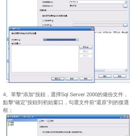
4、單擊“添加”按鈕，選擇Sql Server 2000的備份文件，
點擊“確定”按鈕到初始窗口，勾選文件前“還原”列的復選
框；