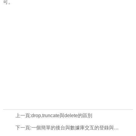
可。
上一頁:
drop,truncate與delete的區別
下一頁:
一個簡單的後台與數據庫交互的登錄與注冊[sql注入處理、以及MD5加密]