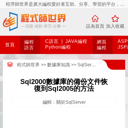
程序師世界是廣大編程愛好者互助、分享、學習的平台，程序師世界有你更精彩！
設為首頁
加入收藏
C語言
|
JAVA編程
AS
編程
網頁
首頁
Python編程
JS
語言
編程
程式師世界
>>
數據庫知識
>>
SqlServer數據庫
>>
關於S
Sql2000數據庫的備份文件恢
復到Sql2005的方法
編輯：關於SqlServer