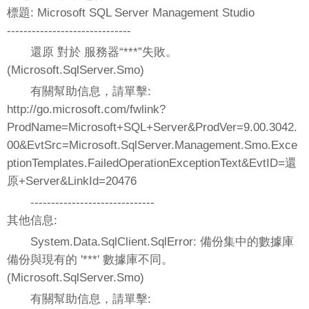
標題: Microsoft SQL Server Management Studio
------------------------------
還原 對於 服務器“***”失敗。
(Microsoft.SqlServer.Smo)
有關幫助信息，請單擊:
http://go.microsoft.com/fwlink?
ProdName=Microsoft+SQL+Server&ProdVer=9.00.3042.
00&EvtSrc=Microsoft.SqlServer.Management.Smo.Exce
ptionTemplates.FailedOperationExceptionText&EvtID=還
原+Server&LinkId=20476
------------------------------
其他信息:
System.Data.SqlClient.SqlError: 備份集中的數據庫
備份與現有的 '***' 數據庫不同。
(Microsoft.SqlServer.Smo)
有關幫助信息，請單擊: