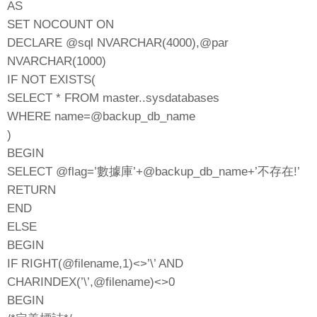
AS
SET NOCOUNT ON
DECLARE @sql NVARCHAR(4000),@par
NVARCHAR(1000)
IF NOT EXISTS(
SELECT * FROM master..sysdatabases
WHERE name=@backup_db_name
)
BEGIN
SELECT @flag=’數據庫’+@backup_db_name+’不存在!’
RETURN
END
ELSE
BEGIN
IF RIGHT(@filename,1)<>’\’ AND
CHARINDEX(’\’,@filename)<>0
BEGIN