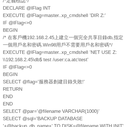
/*定義標誌*/
DECLARE @lFlag INT
EXECUTE @lFlag=master..xp_cmdshell ’DIR Z:’
IF @lFlag<>0
BEGIN
/* 在客戶機192.168.2.45上建立一個完全共享目錄db,指定
一個用戶名和密碼.Win98用戶不需要用戶名和密碼*/
EXECUTE @lFlag=master..xp_cmdshell ’NET USE Z:
\\192.168.2.45\db$ test /user:ca.atc\test’
IF @lFlag<>0
BEGIN
SELECT @flag=’服務器創建目錄失敗!’
RETURN
END
END
SELECT @par=’@filename VARCHAR(1000)’
SELECT @sql=’BACKUP DATABASE
’+@backup_db_name+’ TO DISK=@filename WITH INIT’