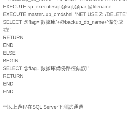
EXECUTE sp_executesql @sql,@par,@filename
EXECUTE master..xp_cmdshell ’NET USE Z: /DELETE’
SELECT @flag=’數據庫’+@backup_db_name+’備份成
功!’
RETURN
END
ELSE
BEGIN
SELECT @flag=’數據庫備份路徑錯誤!’
RETURN
END
END
**以上過程在SQL Server下測試通過