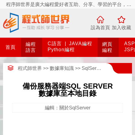
程序師世界是廣大編程愛好者互助、分享、學習的平台，程序師世界有你更精彩！
設為首頁
加入收藏
C語言
|
JAVA編程
AS
編程
網頁
首頁
Python編程
JS
語言
編程
程式師世界
>>
數據庫知識
>>
SqlServer數據庫
>>
關於S
備份服務器端SQL SERVER
數據庫至本地目錄
編輯：關於SqlServer