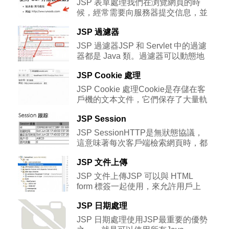
JSP 表單處理我們在浏覽網頁的時
候，經常需要向服務器提交信息，並
讓後台程序處理。浏覽器中使用 GET 和 POST 方法
JSP 過濾器
向服務器提交數據。GE
JSP 過濾器JSP 和 Servlet 中的過濾
器都是 Java 類。過濾器可以動態地
攔截請求和響應，以變換或使用包含在請求或響應中
JSP Cookie 處理
的信息。可
JSP Cookie 處理Cookie是存儲在客
戶機的文本文件，它們保存了大量軌
跡信息。在servlet技術基礎上，JSP顯然能夠提供對
JSP Session
HTTP
JSP SessionHTTP是無狀態協議，
這意味著每次客戶端檢索網頁時，都
要單獨打開一個服務器連接，因此服務器不會記錄下
JSP 文件上傳
先前客戶端請求的任何信
JSP 文件上傳JSP 可以與 HTML
form 標簽一起使用，來允許用戶上
傳文件到服務器。上傳的文件可以是文本文件或圖像
JSP 日期處理
文件或任何文檔。本章
JSP 日期處理使用JSP最重要的優勢