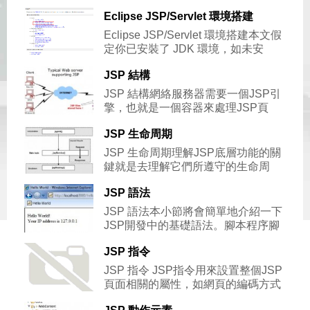
方。本節將會帶您搭建JSP開發環境，具體包括以下
Eclipse JSP/Servlet 環境搭建
幾個步驟。如果你使用的是
Eclipse JSP/Servlet 環境搭建本文假
定你已安裝了 JDK 環境，如未安
裝，可參閱 Java 開發環境配置 。我們可以使用 E
JSP 結構
JSP 結構網絡服務器需要一個JSP引
擎，也就是一個容器來處理JSP頁
面。容器負責截獲對JSP頁面的請求。本教程使用內
JSP 生命周期
嵌JSP容器的Apache
JSP 生命周期理解JSP底層功能的關
鍵就是去理解它們所遵守的生命周
期。JSP生命周期就是從創建到銷毀的整個過程，類
JSP 語法
似於servlet生命周期，
JSP 語法本小節將會簡單地介紹一下
JSP開發中的基礎語法。腳本程序腳
本程序可以包含任意量的Java語句、變量、方法或表
JSP 指令
達式，只要它們在腳本語言
JSP 指令 JSP指令用來設置整個JSP
頁面相關的屬性，如網頁的編碼方式
和腳本語言。 語法格式如下：<%@ directive attr