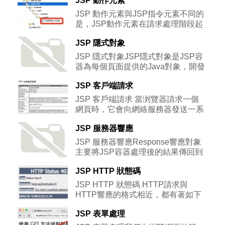
JSP 動作元素
JSP 動作元素與JSP指令元素不同的
是，JSP動作元素在請求處理階段起
作用。JSP動作元素是用XML語法寫成的。利用JSP
JSP 隱式對象
動作可以動態地插入文
JSP 隱式對象JSP隱式對象是JSP容
器為每個頁面提供的Java對象，開發
者可以直接使用它們而不用顯式聲明。JSP隱式對象
JSP 客戶端請求
也被稱為預定義變量。
JSP 客戶端請求 當浏覽器請求一個
網頁時，它會向網絡服務器發送一系
列不能被直接讀取的信息，因為這些信息是作為
JSP 服務器響應
HTTP信息頭的一部分來傳送的。您
JSP 服務器響應Response響應對象
主要將JSP容器處理後的結果傳回到
客戶端。可以通過response變量設置HTTP的狀態和
JSP HTTP 狀態碼
向客戶端發送
JSP HTTP 狀態碼 HTTP請求與
HTTP響應的格式相近，都有著如下
結構： 以狀態行+CRLF（回車換行）開始
JSP 表單處理