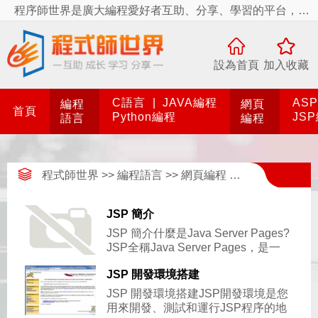
程序師世界是廣大編程愛好者互助、分享、學習的平台，程序師世界有你更精彩！
設為首頁
加入收藏
C語言
|
JAVA編程
AS
編程
網頁
首頁
Python編程
JS
語言
編程
程式師世界
>>
編程語言
>>
網頁編程
>>
JSP編程
>>
J
JSP 簡介
JSP 簡介什麼是Java Server Pages?
JSP全稱Java Server Pages，是一
種動態網頁開發技術。它使用JSP標簽在H
JSP 開發環境搭建
JSP 開發環境搭建JSP開發環境是您
用來開發、測試和運行JSP程序的地