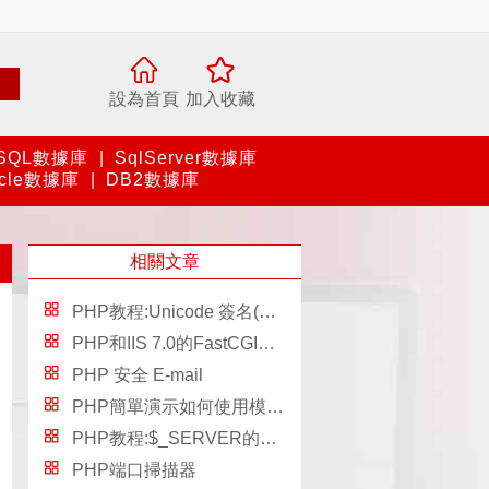
設為首頁
加入收藏
SQL數據庫
|
SqlServer數據庫
acle數據庫
|
DB2數據庫
相關文章
PHP教程:Unicode 簽名(BOM)問題
PHP和IIS 7.0的FastCGI模塊
PHP 安全 E-mail
PHP簡單演示如何使用模板制作靜態頁面
PHP教程:$_SERVER的詳細參數整理
PHP端口掃描器