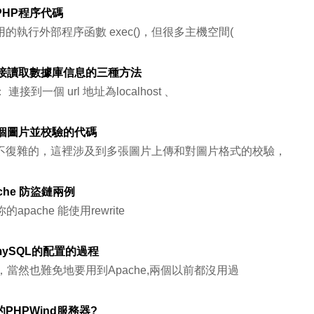
HP程序代碼
的執行外部程序函數 exec()，但很多主機空間(
直接讀取數據庫信息的三種方法
接到一個 url 地址為localhost 、
多個圖片並校驗的代碼
不復雜的，這裡涉及到多張圖片上傳和對圖片格式的校驗，
che 防盜鏈兩例
你的apache 能使用rewrite
和mySQL的配置的過程
，當然也難免地要用到Apache,兩個以前都沒用過
PHPWind服務器?