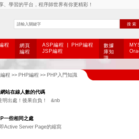
享、學習的平台，程序師世界有你更精彩！
搜索
A編程
ASP編程
|
PHP編程
MY
網頁
數據
JSP編程
Or
編程
庫知
識
頁編程
>>
PHP編程
>>
PHP入門知識
例:網站在線人數的代碼
明出處！後果自負！ &nb
HP一些相同之處
ctive Server Page的縮寫