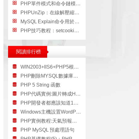
PHP單件模式和命令鏈模式的基礎知識
PHPUnZip：在線解壓縮PHP的工具
MySQL Explain命令用於查看執行效果
PHP技巧教程：setcookie語句的問題
閱讀排行榜
WIN2003+IIS6+PHP5根目錄無法運行PHP程序
PHP刪除MYSQL數據庫中所有表的代碼
PHP 5 String 函數
PHP代碼實例:圖片轉成HTML
PHP開發者都應該知道10個項目
Windows主機設置WordPress的2個方法
PHP實例教程:天氣預報小偷PHP代碼
PHP MySQL 預處理語句
PHP基礎教程(5)：PHP字符串