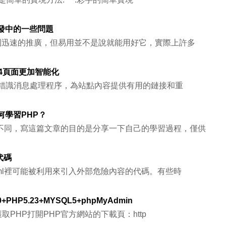
開發中的一些問題
得到迅速的推廣，但易用並不是說就能用好它，實際上許多
04頁面更加智能化
4 錯識消息處理程序，為站點內容提供有用的鏈接和重
何學習PHP？
不同，寫這篇文章的目的是分享一下自己的學習過程，僅供
代碼
ml裡可能被利用來引入外部危險內容的代碼。有些時
+PHP5.23+MYSQL5+phpMyAdmin
.獲取PHP打開PHP官方網站的下載頁：http