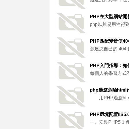
PHP在大型網站
php以其易用性
PHP匹配變音使4
創建您自己的 40
PHP入門指導：如
每個人的學習方式
php過濾危險html
用PHP過濾ht
PHP環境配置IIS5.0
一。安裝PHP5 1