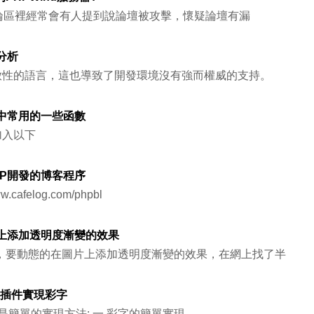
討論區裡經常會有人提到說論壇被攻擊，懷疑論壇有漏
分析
開放性的語言，這也導致了開發環境沒有強而權威的支持。
發中常用的一些函數
加入以下
HP開發的博客程序
.cafelog.com/phpbl
片上添加透明度漸變的效果
，要動態的在圖片上添加透明度漸變的效果，在網上找了半
ubb插件實現彩字
是簡單的實現方法: 一.彩字的簡單實現