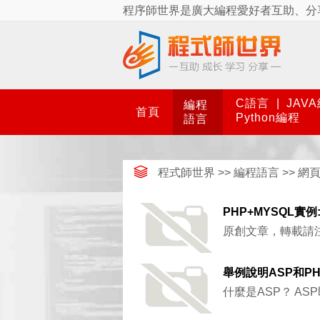
程序師世界是廣大編程愛好者互助、分
C語言
|
JAV
編程
首頁
Python編程
語言
程式師世界
>>
編程語言
>>
網
PHP+MYSQL實
原創文章，轉載請注
舉例說明ASP和P
什麼是ASP？ ASP即A