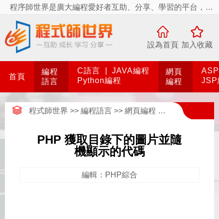
程序師世界是廣大編程愛好者互助、分享、學習的平台，程序師世界有你更精彩！
設為首頁
加入收藏
C語言
|
JAVA編程
AS
編程
網頁
首頁
Python編程
JS
語言
編程
程式師世界
>>
編程語言
>>
網頁編程
>>
PHP編程
>>
PHP 獲取目錄下的圖片並隨
機顯示的代碼
編輯：PHP綜合