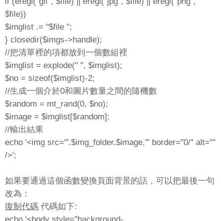
if (eregi("gif", $file) || eregi("jpg", $file) || eregi("png",
$file))
$imglist .= "$file ";
} closedir($imgs->handle);
//把清單裡的項都放到一個數組裡
$imglist = explode(" ", $imglist);
$no = sizeof($imglist)-2;
//生成一個介於0和圖片數量之間的隨機數
$random = mt_rand(0, $no);
$image = $imglist[$random];
//輸出結果
echo '<img src="'.$img_folder.$image.'" border="0/" alt=""
/>';
如果要通過這個函數變換頁面背景的話，可以把最後一句
改為：
復制代碼
代碼如下:
echo '<body style="background-