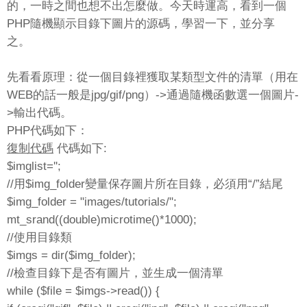
的，一時之間也想不出怎麼做。今天時運高，看到一個
PHP隨機顯示目錄下圖片的源碼，學習一下，並分享
之。
先看看原理：從一個目錄裡獲取某類型文件的清單（用在
WEB的話一般是jpg/gif/png）->通過隨機函數選一個圖片-
>輸出代碼。
PHP代碼如下：
復制代碼
代碼如下:
$imglist='';
//用$img_folder變量保存圖片所在目錄，必須用“/”結尾
$img_folder = "images/tutorials/";
mt_srand((double)microtime()*1000);
//使用目錄類
$imgs = dir($img_folder);
//檢查目錄下是否有圖片，並生成一個清單
while ($file = $imgs->read()) {