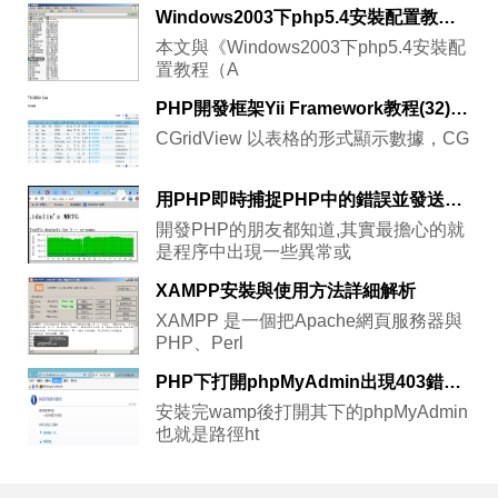
Windows2003下php5.4安裝配置教程（IIS）
本文與《Windows2003下php5.4安裝配
置教程（A
PHP開發框架Yii Framework教程(32) Zii組件-GridView示例
CGridView 以表格的形式顯示數據，CG
用PHP即時捕捉PHP中的錯誤並發送email通知的實現代碼
開發PHP的朋友都知道,其實最擔心的就
是程序中出現一些異常或
XAMPP安裝與使用方法詳細解析
XAMPP 是一個把Apache網頁服務器與
PHP、Perl
PHP下打開phpMyAdmin出現403錯誤的問題解決方法
安裝完wamp後打開其下的phpMyAdmin
也就是路徑ht