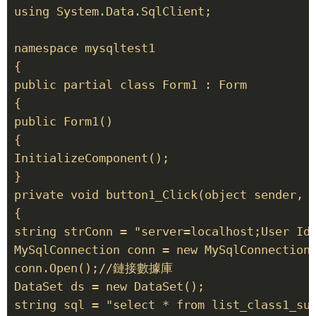
using System.Data.SqlClient;

namespace mysqltest1

{

public partial class Form1 : Form

{

public Form1()

{

InitializeComponent();

}

private void button1_Click(object sender, E
{

string strConn = "server=localhost;User Id=
MySqlConnection conn = new MySqlConnection(
conn.Open();//鏈接數據庫

DataSet ds = new DataSet();

string sql = "select * from list_class1_sub