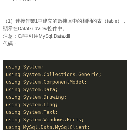
（1）連接作業1中建立的數據庫中的相關的表（table），
顯示在DataGridView控件中。
注意：C#中引用MySql.Data.dll
代碼：
using System;

using System.Collections.Generic;

using System.ComponentModel;

using System.Data;

using System.Drawing;

using System.Linq;

using System.Text;

using System.Windows.Forms;

using MySql.Data.MySqlClient;
