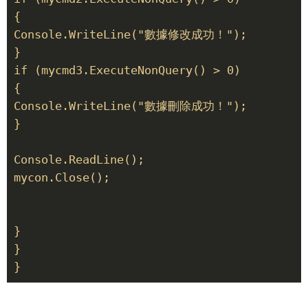
{

Console.WriteLine("數據修改成功！");

}

if (mycmd3.ExecuteNonQuery() > 0)

{

Console.WriteLine("數據刪除成功！");

}

Console.ReadLine();

mycon.Close();

}

}

}