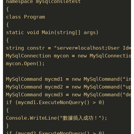
namespace mysqlconsletest

{

class Program

{

static void Main(string[] args)

{

string constr = "server=localhost;User Id=r
MySqlConnection mycon = new MySqlConnection
mycon.Open();

MySqlCommand mycmd1 = new MySqlCommand("
MySqlCommand mycmd2 = new MySqlCommand("up
MySqlCommand mycmd3 = new MySqlCommand("de
if (mycmd1.ExecuteNonQuery() > 0)

{

Console.WriteLine("數據插入成功！");

}

if (mycmd2.ExecuteNonQuery() > 0)
