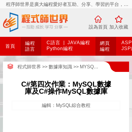
程序師世界是廣大編程愛好者互助、分享、學習的平台，程序師世界有你更精彩！
設為首頁
加入收藏
C語言
|
JAVA編程
AS
編程
網頁
首頁
Python編程
JS
語言
編程
程式師世界
>>
數據庫知識
>>
MYSQL數據庫
>>
MyS
C#第四次作業：MySQL數據
庫及C#操作MySQL數據庫
編輯：MySQL綜合教程