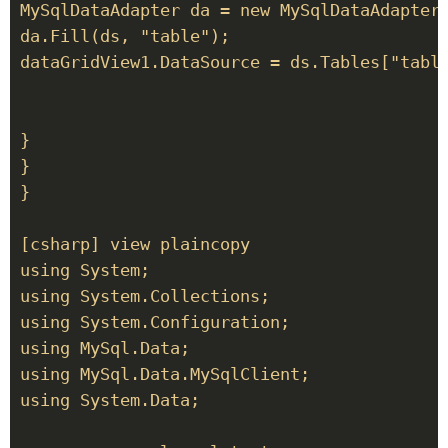
MySqlDataAdapter da = new MySqlDataAdapter(
da.Fill(ds, "table");

dataGridView1.DataSource = ds.Tables["table
}

}

}

[csharp] view plaincopy

using System;

using System.Collections;

using System.Configuration;

using MySql.Data;

using MySql.Data.MySqlClient;

using System.Data;
