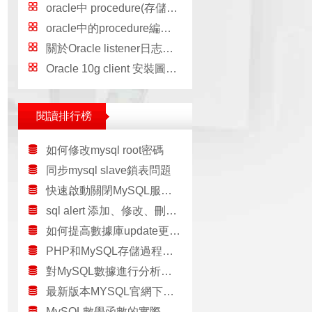
oracle中 procedure(存儲過程)和function(函數)本質區別
oracle中的procedure編寫和使用詳解
關於Oracle listener日志解析利器的使用方法
Oracle 10g client 安裝圖解教程
閱讀排行榜
如何修改mysql root密碼
同步mysql slave鎖表問題
快速啟動關閉MySQL服務的批處理代碼
sql alert 添加、修改、刪除字段語法實例
如何提高數據庫update更新的速度
PHP和MySQL存儲過程的實例演示
對MySQL數據進行分析可用Excel
最新版本MYSQL官網下載地址但是必須要注冊後才能下載
MySQL數學函數的實際用法