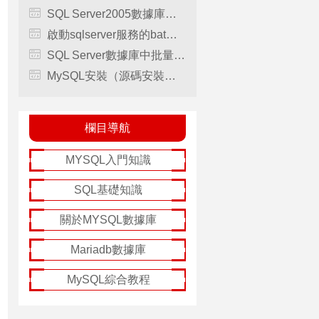
SQL Server2005數據庫查詢中使用CTE
啟動sqlserver服務的bat腳本分享
SQL Server數據庫中批量導入數據
MySQL安裝（源碼安裝模式）
86_64.rpm

欄目導航
## [100%]

### [100%]
MYSQL入門知識
SQL基礎知識
關於MYSQL數據庫
86_64.rpm

## [100%]

Mariadb數據庫
## [100%]

MySQL綜合教程
e is deprecated. Please use --explicit_defaul
uffer pool pages
