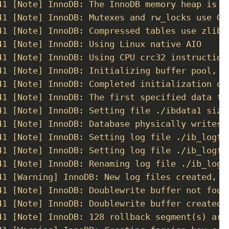
41 [Note] InnoDB: The InnoDB memory heap is di
41 [Note] InnoDB: Mutexes and rw_locks use GCC
41 [Note] InnoDB: Compressed tables use zlib 1
41 [Note] InnoDB: Using Linux native AIO

41 [Note] InnoDB: Using CPU crc32 instructions
41 [Note] InnoDB: Initializing buffer pool, si
41 [Note] InnoDB: Completed initialization of 
41 [Note] InnoDB: The first specified data fi
41 [Note] InnoDB: Setting file ./ibdata1 size 
41 [Note] InnoDB: Database physically writes t
41 [Note] InnoDB: Setting log file ./ib_logfil
41 [Note] InnoDB: Setting log file ./ib_logfil
41 [Note] InnoDB: Renaming log file ./ib_logfi
41 [Warning] InnoDB: New log files created, LS
41 [Note] InnoDB: Doublewrite buffer not found
41 [Note] InnoDB: Doublewrite buffer created

41 [Note] InnoDB: 128 rollback segment(s) are 