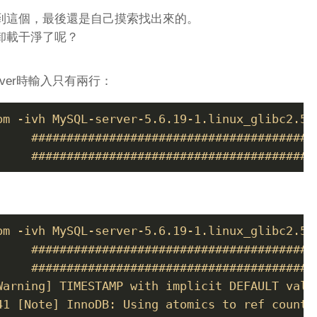
到這個，最後還是自己摸索找出來的。
卸載干淨了呢？
ver時輸入只有兩行：
pm -ivh MySQL-server-5.6.19-1.linux_glibc2.5.x
     #########################################
     ########################################
pm -ivh MySQL-server-5.6.19-1.linux_glibc2.5.x
     #########################################
     #########################################
Warning] TIMESTAMP with implicit DEFAULT valu
41 [Note] InnoDB: Using atomics to ref count b