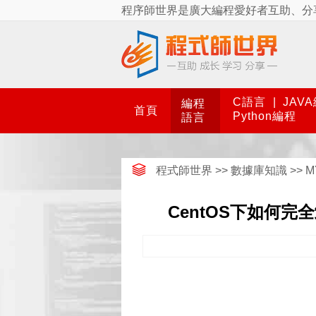
程序師世界是廣大編程愛好者互助、分
C語言
|
JAV
編程
首頁
Python編程
語言
程式師世界
>>
數據庫知識
>>
M
CentOS下如何完