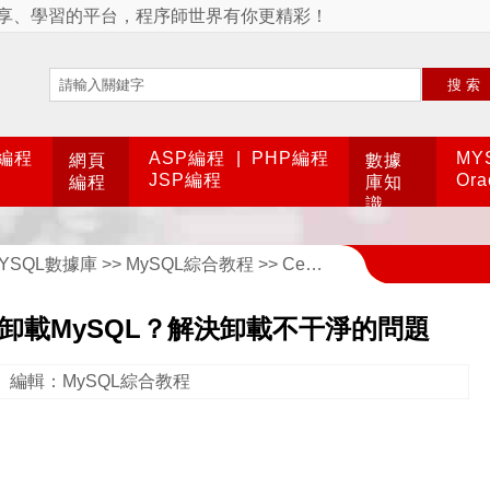
享、學習的平台，程序師世界有你更精彩！
搜索
A編程
ASP編程
|
PHP編程
MY
網頁
數據
JSP編程
Or
編程
庫知
識
YSQL數據庫
>>
MySQL綜合教程
>> CentOS下如何完全卸載MySQL？解決卸載不干淨的問題
全卸載MySQL？解決卸載不干淨的問題
編輯：MySQL綜合教程