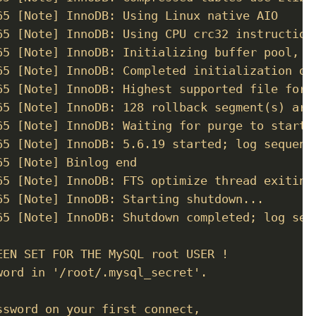
65 [Note] InnoDB: Using Linux native AIO

65 [Note] InnoDB: Using CPU crc32 instructions
65 [Note] InnoDB: Initializing buffer pool, si
65 [Note] InnoDB: Completed initialization of 
65 [Note] InnoDB: Highest supported file forma
65 [Note] InnoDB: 128 rollback segment(s) are 
65 [Note] InnoDB: Waiting for purge to start

65 [Note] InnoDB: 5.6.19 started; log sequence
5 [Note] Binlog end

65 [Note] InnoDB: FTS optimize thread exiting.
65 [Note] InnoDB: Starting shutdown...

65 [Note] InnoDB: Shutdown completed; log sequ
EN SET FOR THE MySQL root USER !

ord in '/root/.mysql_secret'.

sword on your first connect,
