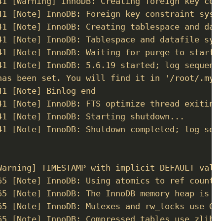
41 [Warning] InnoDB: Creating foreign key cons
41 [Note] InnoDB: Foreign key constraint syste
41 [Note] InnoDB: Creating tablespace and data
41 [Note] InnoDB: Tablespace and datafile syst
41 [Note] InnoDB: Waiting for purge to start

41 [Note] InnoDB: 5.6.19 started; log sequence
has been set. You will find it in '/root/.mysq
1 [Note] Binlog end

41 [Note] InnoDB: FTS optimize thread exiting.
41 [Note] InnoDB: Starting shutdown...

41 [Note] InnoDB: Shutdown completed; log sequ
Warning] TIMESTAMP with implicit DEFAULT valu
65 [Note] InnoDB: Using atomics to ref count b
65 [Note] InnoDB: The InnoDB memory heap is di
65 [Note] InnoDB: Mutexes and rw_locks use GCC
65 [Note] InnoDB: Compressed tables use zlib 1