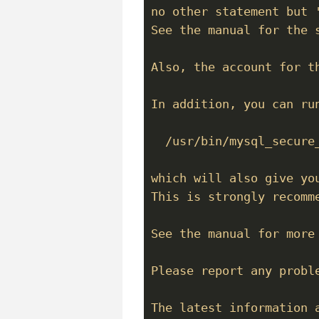
no other statement but '
See the manual for the 
Also, the account for th
In addition, you can run
  /usr/bin/mysql_secure_
which will also give yo
This is strongly recomme
See the manual for more 
Please report any proble
The latest information 