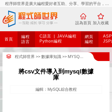
程序師世界是廣大編程愛好者互助、分享、學習的平台，程序師世界有你更精彩！
設為首頁
加入收藏
C語言
|
JAVA編程
AS
編程
網頁
首頁
Python編程
JS
語言
編程
程式師世界
>>
數據庫知識
>>
MYSQL數據庫
>>
MyS
將csv文件導入到mysql數據
庫
編輯：MySQL綜合教程