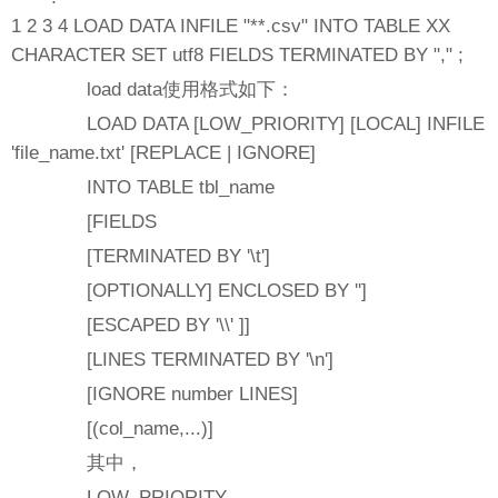
1 2 3 4 LOAD DATA INFILE "**.csv" INTO TABLE XX
CHARACTER SET utf8 FIELDS TERMINATED BY "," ;
load data使用格式如下：
LOAD DATA [LOW_PRIORITY] [LOCAL] INFILE
'file_name.txt' [REPLACE | IGNORE]
INTO TABLE tbl_name
[FIELDS
[TERMINATED BY '\t']
[OPTIONALLY] ENCLOSED BY '']
[ESCAPED BY '\\' ]]
[LINES TERMINATED BY '\n']
[IGNORE number LINES]
[(col_name,...)]
其中，
LOW_PRIORITY