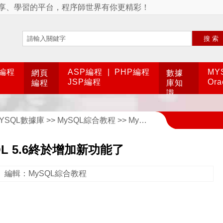
享、學習的平台，程序師世界有你更精彩！
搜索
A編程
ASP編程
|
PHP編程
MY
網頁
數據
JSP編程
Or
編程
庫知
識
YSQL數據庫
>>
MySQL綜合教程
>> MySQL 5.6終於增加新功能了
QL 5.6終於增加新功能了
編輯：MySQL綜合教程