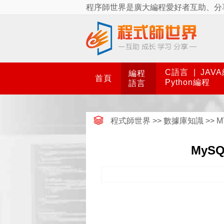
程序師世界是廣大編程愛好者互助、分
C語言
|
JAV
編程
首頁
Python編程
語言
程式師世界
>>
數據庫知識
>>
M
MyS