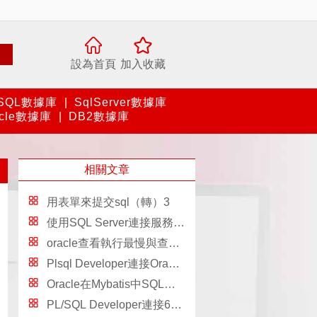
設為首頁
加入收藏
SQL數據庫
|
SqlServer數據庫
acle數據庫
|
DB2數據庫
相關文章
用表單來提交sql（轉）3
使用SQL Server連接服務器訪問DB2 Server
oracle查看執行最慢與查詢次數最多的sql語句
Plsql Developer連接Oracle時出現Could not initialize oci.dll解決方案
Oracle在Mybatis中SQL語句的配置方法
PL/SQL Developer連接64位的Oracle圖文教程