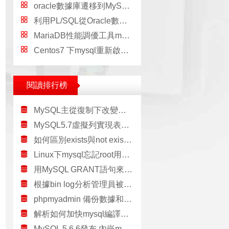
oracle數據庫遷移到MySQL的方法總結
利用PL/SQL從Oracle數據庫導出和導入數據
MariaDB性能調優工具mytop的使用詳解
Centos7 下mysql重新啟動MariaDB篇
閱讀排行榜
MySQL主從復制下改變主服務器IP配置過程
MySQL5.7虛擬列實現表達式索引
如何區別exists與not exists?，區別existsnot
Linux下mysql忘記root用戶密碼
用MySQL GRANT語句來增添新用戶實操
根據bin log分析管理員被莫名刪除問題
phpmyadmin 備份數據和恢復數據的方法
解析如何加快mysql編譯的速度
MySQL 5.6.6發布 內嵌memcached支持