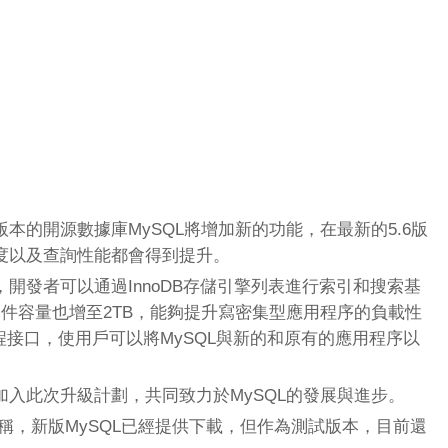
本的開源數據庫MySQL將增加新的功能，在最新的5.6版
度以及查詢性能都會得到提升。
開發者可以通過InnoDB存儲引擎列表進行索引和搜索基
志文件容量也增至2TB，能夠提升寫密集型應用程序的負載性
編程接口，使用戶可以將MySQL與新的和原有的應用程序以
入此次升級計劃，共同致力於MySQL的發展與進步。
明稱，新版MySQL已經提供下載，但作為測試版本，目前還