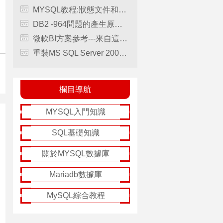
MYSQL教程:狀態文件和日志文件
DB2 -964問題的產生原因與破解方案
微軟BI方案參考---來自這些年的工作經驗
重裝MS SQL Server 2000前必須徹底刪除原安裝文件的方法
欄目導航
MYSQL入門知識
SQL基礎知識
關於MYSQL數據庫
Mariadb數據庫
MySQL綜合教程