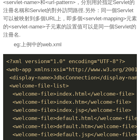
<servlet-name>和<url-pattern>，分別用於指定Servlet的
注冊名稱和Servlet的對外訪問路徑.另外：同一個Servlet
可以被映射到多個URL上，即多個<servlet-mapping>元素
的<servlet-name>子元素的設置值可以是同一個Servlet的
注冊名.
eg:上例中的web.xml
<?xml version="1.0" encoding="UTF-8"?> 

<web-app xmlns:xsi="http://www.w3.org/2001
 <display-name>JdbcConnection</display-name
 <welcome-file-list> 

  <welcome-file>index.html</welcome-file> 

  <welcome-file>index.htm</welcome-file> 

  <welcome-file>index.jsp</welcome-file> 

  <welcome-file>default.html</welcome-file>
  <welcome-file>default.htm</welcome-file> 
  <welcome-file>default.jsp</welcome-file> 