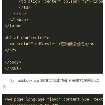
      <td align="center" colspan="2"><inpu
      </td> 

    </tr> 

  </table> 

</form> 

<h2 align="center"> 

  <a href="FindServlet">查詢圖書信息</a> 

</h2> 

</body> 

2)、addbook.jsp 添加書籍成功或者失敗後的顯示頁
面
<%@ page language="java" contentType="text/