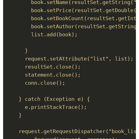
        book.setName(resultSet.getString("n
        book.setPrice(resultSet.getDouble("
        book.setBookCount(resultSet.getInt(
        book.setAuthor(resultSet.getString(
        list.add(book); 

      } 

      request.setAttribute("list", list); 

      resultSet.close(); 

      statement.close(); 

      conn.close(); 

    } catch (Exception e) { 

      e.printStackTrace(); 

    } 

    request.getRequestDispatcher("book_list