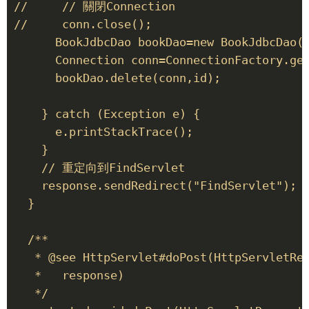
//     // 關閉Connection 

//     conn.close(); 

      BookJdbcDao bookDao=new BookJdbcDao()
      Connection conn=ConnectionFactory.get
      bookDao.delete(conn,id); 

    } catch (Exception e) { 

      e.printStackTrace(); 

    } 

    // 重定向到FindServlet 

    response.sendRedirect("FindServlet"); 

  } 

  /** 

   * @see HttpServlet#doPost(HttpServletReq
   *   response) 

   */ 
