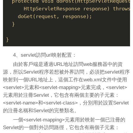
  protected void doPost(HttpServletRequest 
      HttpServletResponse response) throws 
    doGet(request, response); 

  } 

4、servlet訪問url映射配置：
由於客戶端是通過URL地址訪問web服務器中的資
源，所以Servlet程序若想被外界訪問，必須把servlet程序
映射到一個URL地址上，這個工作在web.xml文件中使用
<servlet>元素和<servlet-mapping>元素完成，<servlet>
元素用於注冊Servlet，它包含有兩個主要的子元素：
<servlet-name>和<servlet-class>，分別用於設置Servlet
的注冊名稱和Servlet的完整類名。
一個<servlet-mapping>元素用於映射一個已注冊的
Servlet的一個對外訪問路徑，它包含有兩個子元素：