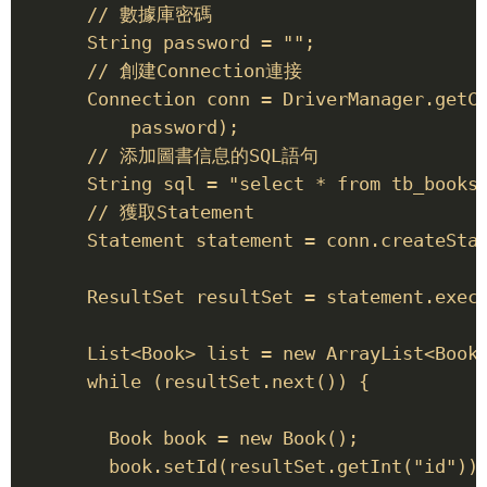
      // 數據庫密碼 

      String password = ""; 

      // 創建Connection連接 

      Connection conn = DriverManager.getCo
          password); 

      // 添加圖書信息的SQL語句 

      String sql = "select * from tb_books"
      // 獲取Statement 

      Statement statement = conn.createStat
      ResultSet resultSet = statement.execu
      List<Book> list = new ArrayList<Book>
      while (resultSet.next()) { 

        Book book = new Book(); 

        book.setId(resultSet.getInt("id"));