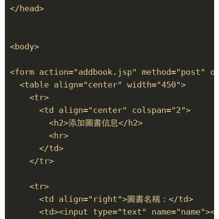
</head> 

<body> 

<form action="addbook.jsp" method="post" on
  <table align="center" width="450"> 

    <tr> 

      <td align="center" colspan="2"> 

        <h2>添加圖書信息</h2> 

        <hr> 

      </td> 

    </tr> 

    <tr> 

      <td align="right">圖書名稱：</td> 

      <td><input type="text" name="name"></