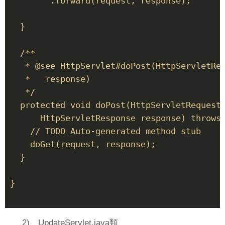
        .forward(request, response); 

  } 

  /** 

   * @see HttpServlet#doPost(HttpServletReq
   *   response) 

   */ 

  protected void doPost(HttpServletRequest 
      HttpServletResponse response) throws 
    // TODO Auto-generated method stub 

    doGet(request, response); 

  } 

} 

2)、UpdateServlet.java類