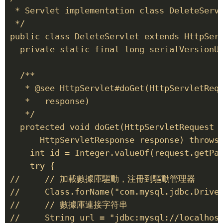
 * Servlet implementation class DeleteServl
 */ 

public class DeleteServlet extends HttpServ
  private static final long serialVersionUI
  /** 

   * @see HttpServlet#doGet(HttpServletRequ
   *   response) 

   */ 

  protected void doGet(HttpServletRequest r
      HttpServletResponse response) throws 
    int id = Integer.valueOf(request.getPar
    try { 

//     // 加載數據庫驅動，注冊到驅動管理器 

//     Class.forName("com.mysql.jdbc.Driver
//     // 數據庫連接字符串 

//     String url = "jdbc:mysql://localhost