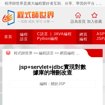
程序師世界是廣大編程愛好者互助、分享、學習的平台，程序師世界有你更精彩！
設為首頁
加入收藏
C語言
|
JAVA編程
AS
編程
網頁
首頁
Python編程
JS
語言
編程
程式師世界
>>
編程語言
>>
網頁編程
>>
JSP編程
>>
關
jsp+servlet+jdbc實現對數
據庫的增刪改查
編輯：關於JSP