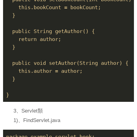
    this.bookCount = bookCount; 

  } 

  public String getAuthor() { 

    return author; 

  } 

  public void setAuthor(String author) { 

    this.author = author; 

  } 

3、Servlet類
1)、FindServlet.java
package example.servlet.book;  
