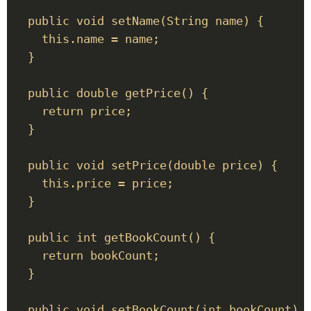
  public void setName(String name) { 

    this.name = name; 

  } 

  public double getPrice() { 

    return price; 

  } 

  public void setPrice(double price) { 

    this.price = price; 

  } 

  public int getBookCount() { 

    return bookCount; 

  } 

  public void setBookCount(int bookCount) {