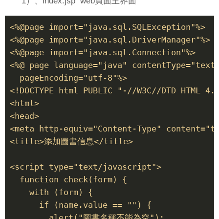
1）、index.jsp web頁面主界面
<%@page import="java.sql.SQLException"%> 

<%@page import="java.sql.DriverManager"%> 

<%@page import="java.sql.Connection"%> 

<%@ page language="java" contentType="text/
  pageEncoding="utf-8"%> 

<!DOCTYPE html PUBLIC "-//W3C//DTD HTML 4.0
<html> 

<head> 

<meta http-equiv="Content-Type" content="te
<title>添加圖書信息</title> 

<script type="text/javascript"> 

  function check(form) { 

    with (form) { 

      if (name.value == "") { 

        alert("圖書名稱不能為空"); 
