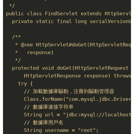
 */ 

public class FindServlet extends HttpServle
  private static final long serialVersionUI
  /** 

   * @see HttpServlet#doGet(HttpServletRequ
   *   response) 

   */ 

  protected void doGet(HttpServletRequest r
      HttpServletResponse response) throws 
    try { 

      // 加載數據庫驅動，注冊到驅動管理器 

      Class.forName("com.mysql.jdbc.Driver"
      // 數據庫連接字符串 

      String url = "jdbc:mysql://localhost:
      // 數據庫用戶名 

      String username = "root"; 
