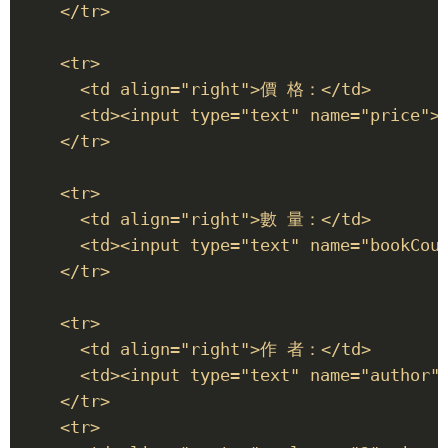
    </tr> 

    <tr> 

      <td align="right">價 格：</td> 

      <td><input type="text" name="price"><
    </tr> 

    <tr> 

      <td align="right">數 量：</td> 

      <td><input type="text" name="bookCoun
    </tr> 

    <tr> 

      <td align="right">作 者：</td> 

      <td><input type="text" name="author" 
    </tr> 

    <tr> 
