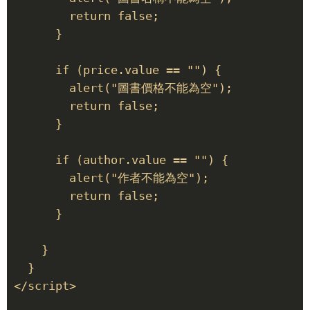
        return false; 

      } 

      if (price.value == "") { 

        alert("圖書價格不能為空"); 

        return false; 

      } 

      if (author.value == "") { 

        alert("作者不能為空"); 

        return false; 

      } 

    } 

  } 

</script> 
