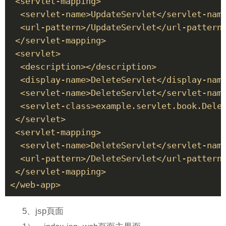
 <servlet-mapping> 

  <servlet-name>UpdateServlet</servlet-name
  <url-pattern>/UpdateServlet</url-pattern>
 </servlet-mapping> 

 <servlet> 

  <description></description> 

  <display-name>DeleteServlet</display-name
  <servlet-name>DeleteServlet</servlet-name
  <servlet-class>example.servlet.book.Delet
 </servlet> 

 <servlet-mapping> 

  <servlet-name>DeleteServlet</servlet-name
  <url-pattern>/DeleteServlet</url-pattern>
 </servlet-mapping> 

</web-app> 
5、jsp頁面