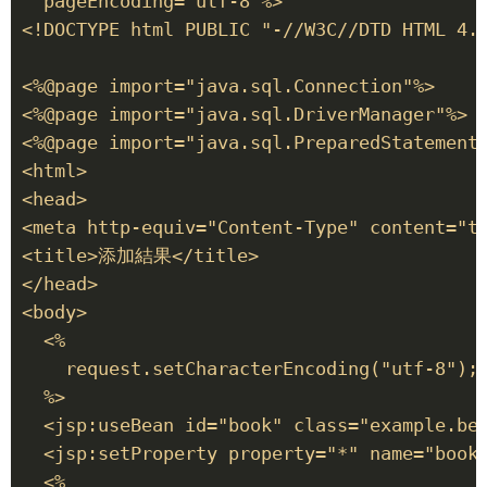
  pageEncoding="utf-8"%> 

<!DOCTYPE html PUBLIC "-//W3C//DTD HTML 4.0
<%@page import="java.sql.Connection"%> 

<%@page import="java.sql.DriverManager"%> 

<%@page import="java.sql.PreparedStatement"
<html> 

<head> 

<meta http-equiv="Content-Type" content="te
<title>添加結果</title> 

</head> 

<body> 

  <% 

    request.setCharacterEncoding("utf-8"); 
  %> 

  <jsp:useBean id="book" class="example.bea
  <jsp:setProperty property="*" name="book"
  <% 
