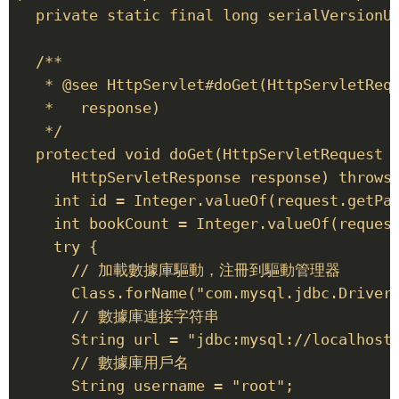
  private static final long serialVersionUI
  /** 

   * @see HttpServlet#doGet(HttpServletRequ
   *   response) 

   */ 

  protected void doGet(HttpServletRequest r
      HttpServletResponse response) throws 
    int id = Integer.valueOf(request.getPar
    int bookCount = Integer.valueOf(request
    try { 

      // 加載數據庫驅動，注冊到驅動管理器 

      Class.forName("com.mysql.jdbc.Driver"
      // 數據庫連接字符串 

      String url = "jdbc:mysql://localhost:
      // 數據庫用戶名 

      String username = "root"; 
