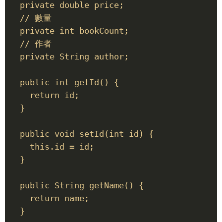
  private double price; 

  // 數量 

  private int bookCount; 

  // 作者 

  private String author; 

  public int getId() { 

    return id; 

  } 

  public void setId(int id) { 

    this.id = id; 

  } 

  public String getName() { 

    return name; 

  } 
