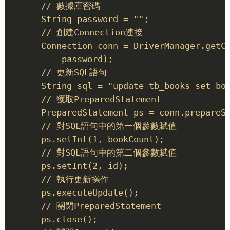
      // 數據庫密碼 

      String password = ""; 

      // 創建Connection連接 

      Connection conn = DriverManager.getCo
          password); 

      // 更新SQL語句 

      String sql = "update tb_books set boo
      // 獲取PreparedStatement 

      PreparedStatement ps = conn.prepareSt
      // 對SQL語句中的第一個參數賦值 

      ps.setInt(1, bookCount); 

      // 對SQL語句中的第二個參數賦值 

      ps.setInt(2, id); 

      // 執行更新操作 

      ps.executeUpdate(); 

      // 關閉PreparedStatement 

      ps.close(); 
