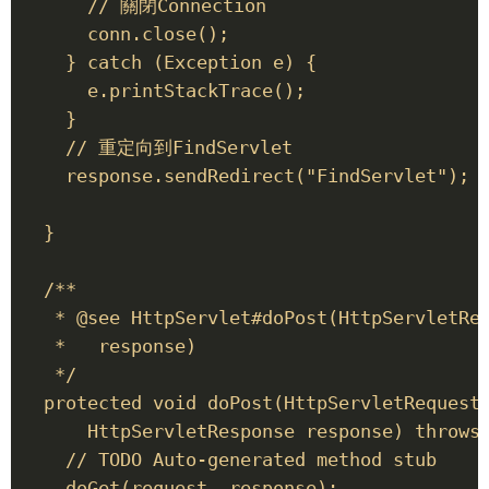
      // 關閉Connection 

      conn.close(); 

    } catch (Exception e) { 

      e.printStackTrace(); 

    } 

    // 重定向到FindServlet 

    response.sendRedirect("FindServlet"); 

  } 

  /** 

   * @see HttpServlet#doPost(HttpServletReq
   *   response) 

   */ 

  protected void doPost(HttpServletRequest 
      HttpServletResponse response) throws 
    // TODO Auto-generated method stub 

    doGet(request, response); 
