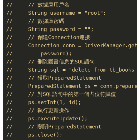
//     // 數據庫用戶名 

//     String username = "root"; 

//     // 數據庫密碼 

//     String password = ""; 

//     // 創建Connection連接 

//     Connection conn = DriverManager.getC
//         password); 

//     // 刪除圖書信息的SQL語句 

//     String sql = "delete from tb_books w
//     // 獲取PreparedStatement 

//     PreparedStatement ps = conn.prepareS
//     // 對SQL語句中的第一個占位符賦值 

//     ps.setInt(1, id); 

//     // 執行更新操作 

//     ps.executeUpdate(); 

//     // 關閉PreparedStatement 

//     ps.close(); 
