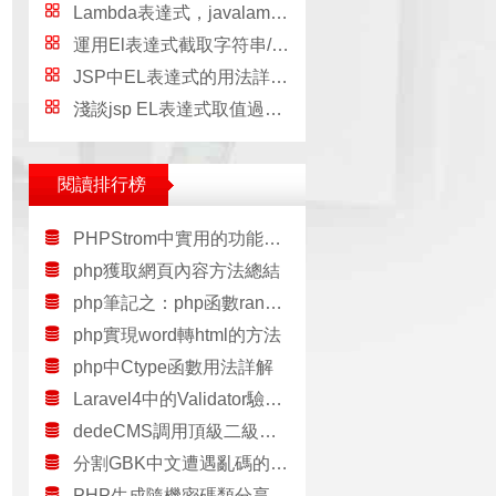
Lambda表達式，javalambda表達式
運用El表達式截取字符串/獲取list的長度實例，el表達式
JSP中EL表達式的用法詳解(必看篇)，jspel
淺談jsp EL表達式取值過程、page和pagecontext的區別，elpagecontext
閱讀排行榜
PHPStrom中實用的功能和快捷鍵大全
php獲取網頁內容方法總結
php筆記之：php函數range() round()和list()的使用說明
php實現word轉html的方法
php中Ctype函數用法詳解
Laravel4中的Validator驗證擴展用法詳解
dedeCMS調用頂級二級欄目及下三級欄目方法
分割GBK中文遭遇亂碼的解決方法
PHP生成隨機密碼類分享