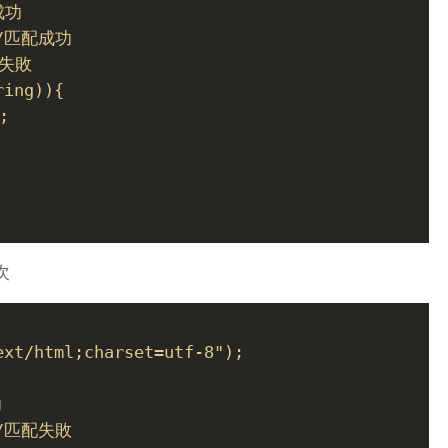
成功
 //匹配成功
配失敗
ring)){
;
次
ext/html;charset=utf-8");
功
 //匹配失敗