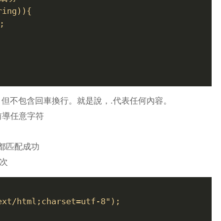
ring)){
;
次，但不包含回車換行。就是說，.代表任何內容。
示前導任意字符
4d 都匹配成功
多次
ext/html;charset=utf-8");