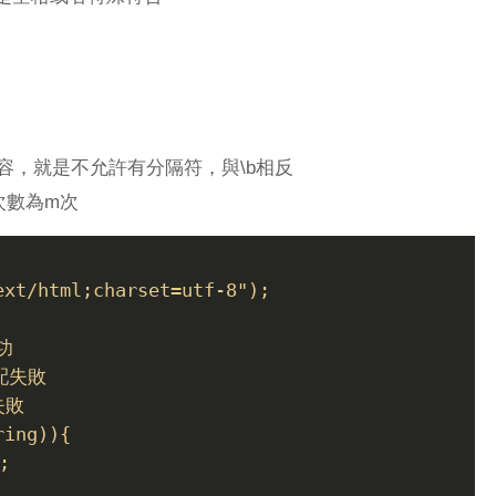
內容，就是不允許有分隔符，與\b相反
次數為m次
ext/html;charset=utf-8");
成功
匹配失敗
失敗
ring)){
;