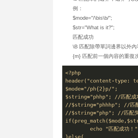
例：
$mode="/\bis\b/";
$str="What is it?";
匹配成功
\B 匹配除帶單詞邊界以外
{m} 匹配前一個內容的重復
<?php
header("content-type: t
$mode="/ph{2}p/";  
$string="phhp"; //匹配
//$string="phhhp"; //
//$string="php"; //匹配
if(preg_match($mode,$st
	echo "匹配成功！"
}else{