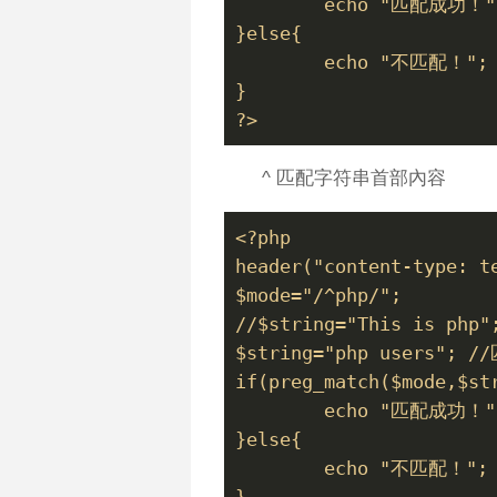
	echo "匹配成功！"
}else{
	echo "不匹配！";
}
?>
^ 匹配字符串首部內容
<?php
header("content-type: t
$mode="/^php/";  
//$string="This is ph
$string="php users"; 
if(preg_match($mode,$st
	echo "匹配成功！"
}else{
	echo "不匹配！";