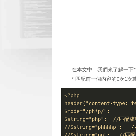
在本文中，我們來了解一下*
* 匹配前一個內容的0次1次
<?php
header("content-type: t
$mode="/ph*p/"; 
$string="php";  //匹配
//$string="phhhhp";  
//$string="pp";   //匹