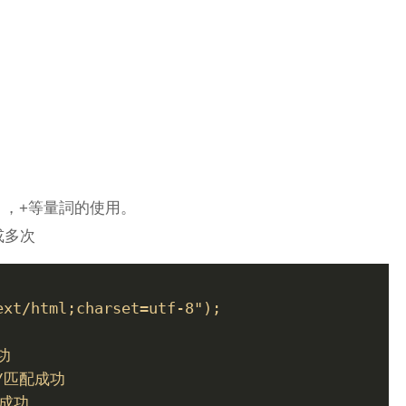
 ，
+
等量詞的使用。
或多次
ext/html;charset=utf-8");
成功
 //匹配成功
配成功