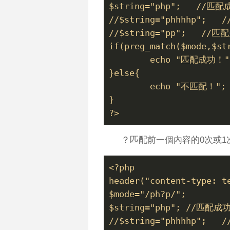
$string="php";   //匹配
//$string="phhhhp";  
//$string="pp";   //匹
if(preg_match($mode,$st
	echo "匹配成功！"
}else{
	echo "不匹配！";
}
?>
？匹配前一個內容的0次或1
<?php
header("content-type: t
$mode="/ph?p/";  
$string="php"; //匹配成
//$string="phhhhp";  