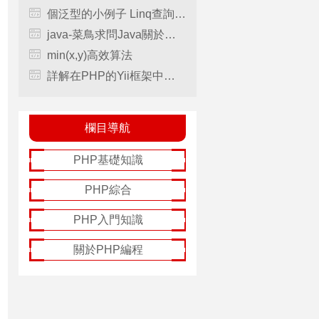
個泛型的小例子 Linq查詢解決Combox綁定問題
java-菜鳥求問Java關於線程的問題！！
min(x,y)高效算法
詳解在PHP的Yii框架中使用行為Behaviors的方法，yiibehaviors
欄目導航
PHP基礎知識
PHP綜合
PHP入門知識
關於PHP編程