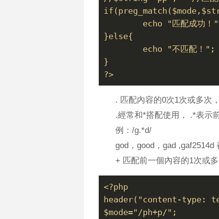
if(preg_match($mode,$st
	echo "匹配成功！"
}else{
	echo "不匹配！";
}
?>
. 匹配內容的0次1次或多
.經常和*搭配使用， .*表
例：/g.*d/
god，good，gad ,gaf251
+ 匹配前一個內容的1次或
<?php
header("content-type: t
$mode="/ph+p/";