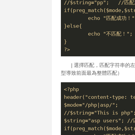
//$string="pp";   //匹
if(preg_match($mode,$st
	echo "匹配成功！"
}else{
	echo "不匹配！";
}
?>
| 選擇匹配，匹配字符串的
型導致前面最為整體匹配）
<?php
header("content-type: t
$mode="/php|asp/";  
//$string="This is ph
$string="asp users"; 
if(preg_match($mode,$st