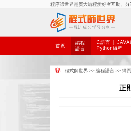
程序師世界是廣大編程愛好者互助、分
C語言
|
JAV
編程
首頁
Python編程
語言
程式師世界
>>
編程語言
>>
網
正