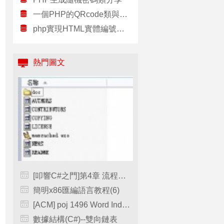
一個PHP的QRcode類與大家分享
php實現HTML實體編號與非ASCII字符串相互轉換類實例
熱門圖文
[叩響C#之門]第4章 流程控制 4.3.2 邏輯運算符
簡明x86匯編語言教程(6)
[ACM] poj 1496 Word Index（組合計數）
數據結構(C#)--雙向鏈表