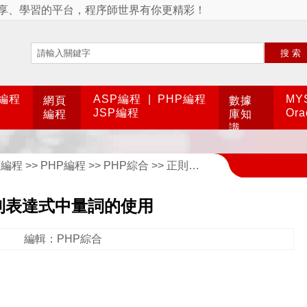
享、學習的平台，程序師世界有你更精彩！
搜索
A編程
ASP編程
|
PHP編程
MY
網頁
數據
JSP編程
Or
編程
庫知
識
頁編程
>>
PHP編程
>>
PHP綜合
>> 正則表達式中量詞的使用
則表達式中量詞的使用
編輯：PHP綜合