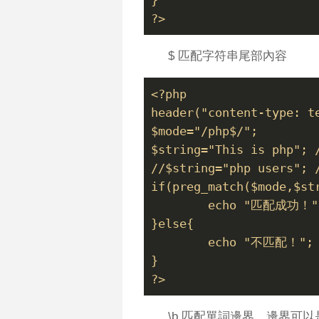
}
?>
$ 匹配字符串尾部內容
<?php
header("content-type: t
$mode="/php$/";  
$string="This is php"
//$string="php users"
if(preg_match($mode,$st
	echo "匹配成功！"
}else{
	echo "不匹配！";
}
?>
\b 匹配單詞邊界，邊界可