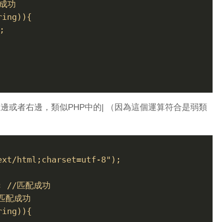
配成功
ring)){
;
左邊或者右邊，類似PHP中的| （因為這個運算符合是弱類
ext/html;charset=utf-8");
p"; //匹配成功
//匹配成功
ring)){