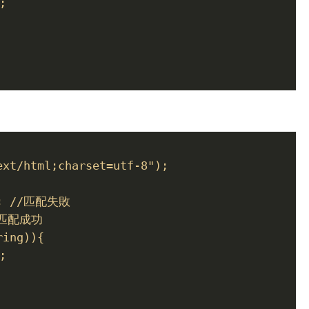
;
ext/html;charset=utf-8");
p"; //匹配失敗
//匹配成功
ring)){
;