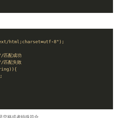
ext/html;charset=utf-8");
; //匹配成功
; //匹配失敗
ring)){
;
以是空格或者特殊符合