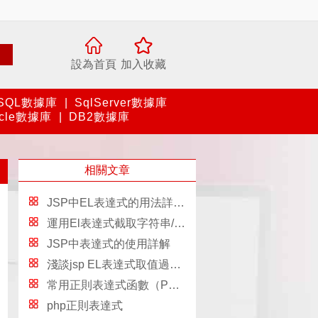
設為首頁
加入收藏
SQL數據庫
|
SqlServer數據庫
acle數據庫
|
DB2數據庫
相關文章
JSP中EL表達式的用法詳解(必看篇)
運用El表達式截取字符串/獲取list的長度實例
JSP中表達式的使用詳解
淺談jsp EL表達式取值過程、page和pagecontext的區別
常用正則表達式函數（Perl風格）
php正則表達式