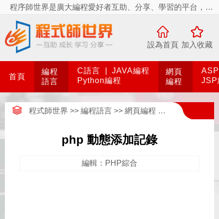
程序師世界是廣大編程愛好者互助、分享、學習的平台，程序師世界有你更精彩！
設為首頁
加入收藏
C語言
|
JAVA編程
AS
編程
網頁
首頁
Python編程
JS
語言
編程
程式師世界
>>
編程語言
>>
網頁編程
>>
PHP編程
>>
php 動態添加記錄
編輯：PHP綜合