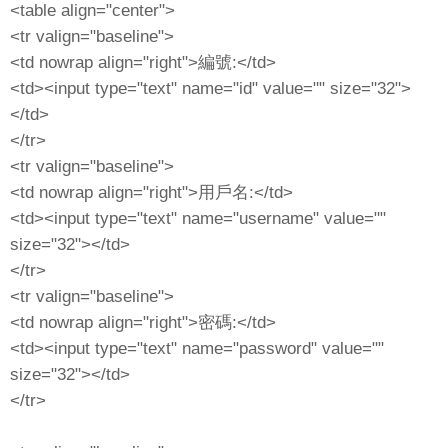
<table align="center">
<tr valign="baseline">
<td nowrap align="right">編號:</td>
<td><input type="text" name="id" value="" size="32">
</td>
</tr>
<tr valign="baseline">
<td nowrap align="right">用戶名:</td>
<td><input type="text" name="username" value=""
size="32"></td>
</tr>
<tr valign="baseline">
<td nowrap align="right">密碼:</td>
<td><input type="text" name="password" value=""
size="32"></td>
</tr>