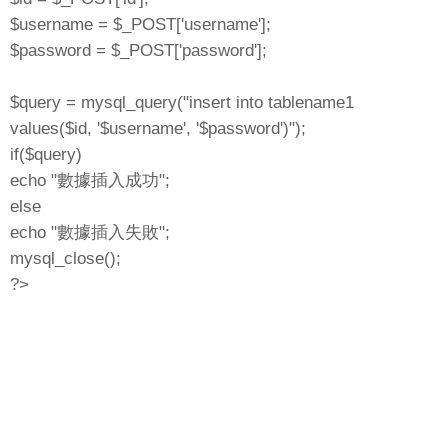
$username = $_POST['username'];
$password = $_POST['password'];
$query = mysql_query("insert into tablename1
values($id, '$username', '$password')");
if($query)
echo "數據插入成功";
else
echo "數據插入失敗";
mysql_close();
?>