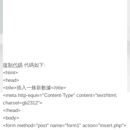
復制代碼
代碼如下:
<html>
<head>
<title>插入一條新數據</title>
<meta http-equiv="Content-Type" content="text/html;
charset=gb2312">
</head>
<body>
<form method="post" name="form1" action="insert.php">