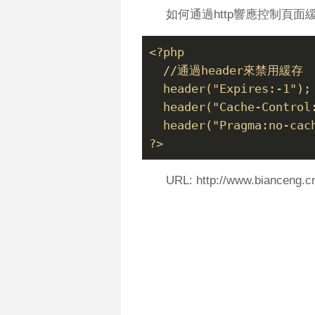
如何通過http響應控制頁
<?php
  //通過header來禁用緩存
  header("Expires:-1");
  header("Cache-Control
  header("Pragma:no-cac
?>
URL: http://www.bianceng.