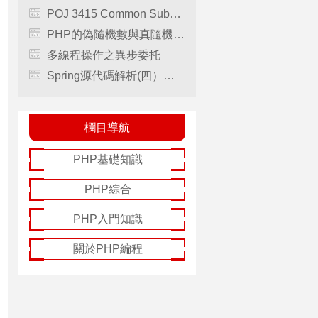
POJ 3415 Common Substrings(後綴數組+單調棧)
PHP的偽隨機數與真隨機數詳解
多線程操作之異步委托
Spring源代碼解析(四）：Spring MVC
欄目導航
PHP基礎知識
PHP綜合
PHP入門知識
關於PHP編程