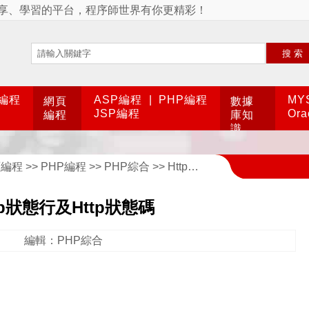
享、學習的平台，程序師世界有你更精彩！
搜索
A編程
ASP編程
|
PHP編程
MY
網頁
數據
JSP編程
Or
編程
庫知
識
頁編程
>>
PHP編程
>>
PHP綜合
>> Http狀態行及Http狀態碼
tp狀態行及Http狀態碼
編輯：PHP綜合