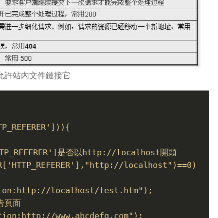
允許站內文件鏈接它
TP_REFERER'])){
TTP_REFERER']是否以http://localhost開頭
R['HTTP_REFERER'],"http://localhost")==0)
ion:http://localhost/test.htm");
警告頁面
tion:http://www.abcdefg.com");