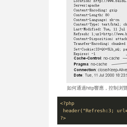
如何通過http響應，控制
<?php
 header("Refresh:3; url
?>