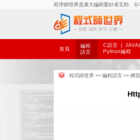
程序師世界是廣大編程愛好者互助、分
C語言
|
JAV
編程
首頁
Python編程
語言
程式師世界
>>
編程語言
>>
網
Ht