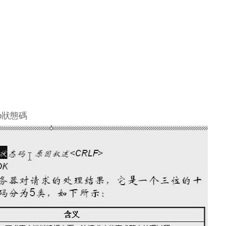
tp狀態碼