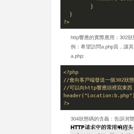
         }
  }
?>
http響應的實際應用：302
例：希望訪問a.php頁，讓其
a.php:
<?php
//會向客戶端發送一個302狀
//可以向http響應頭裡寫東西
header("Location:b.php"
?>
304狀態碼的
含義：告訴浏