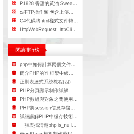
P1828 香甜的黃油 Sweet Butter，p1828butter
c#FTP操作類,包含上傳，下載，刪除，獲取FTP文件列表文件夾等Hhelp類，
C#代碼將html樣式文件轉為Word文檔，
HttpWebRequest HttpClient，httpwebrequest
閱讀排行榜
php中如何計算兩個文件之間的相對路徑
簡介PHP的Yii框架中緩存的一些高級用法
正則表達式系統教程(四)
PHP分頁顯示制作詳解
PHP數組與對象之間使用遞歸實現轉換的方法
PHP將session信息存儲到數據庫的類實例
詳細講解PHP中緩存技術的應用
一張表搞清楚php is_null、empty、isset的區別
WordPress模板制作過程中的錯誤定位方法