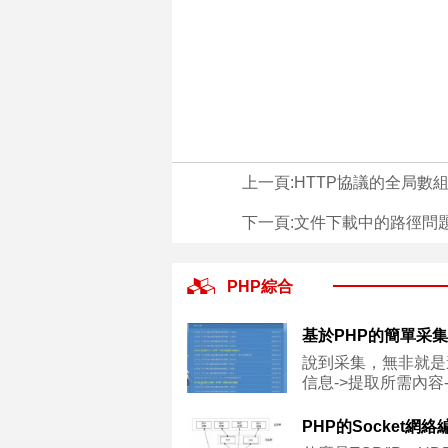
上一頁:
HTTP協議的全局數組$
下一頁:
文件下載中的路徑問
PHP綜合
說到采集，無非就是
信息->提取所需內容-