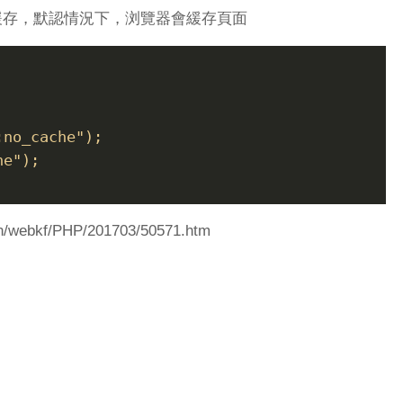
面緩存，默認情況下，浏覽器會緩存頁面
:no_cache");
he");
cn/webkf/PHP/201703/50571.htm