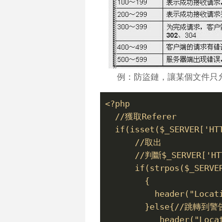
例：防盜鏈，讓某個文件只
<?php
  //獲取Referer
  if(isset($_SERVER['HT
      //取出
      //判斷$_SERVER['H
      if(strpos($_SERVE
        {
          header("Locat
        }else{//跳轉到
           header("Loca