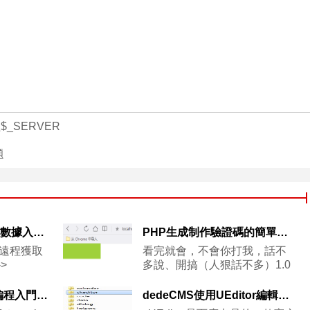
_SERVER
題
基於PHP的簡單采集數據入庫程序
PHP生成制作驗證碼的簡單實例
遠程獲取
看完就會，不會你打我，話不
>
多說、開搞（人狠話不多）1.0
首
PHP的Socket網絡編程入門指引
dedeCMS使用UEditor編輯器的教程