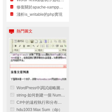
修復關於apache-xampp的問題：Port 443 in use by “vmware-hostd.exe”!
淺析is_writable的php實現
熱門圖文
WordPress中調試縮略圖的相關PHP函數使用解析，wordpress縮略圖
string-如何創建一個 NumberPad？
C#中的遠程執行和分布式計算
hdu1003 Max Sum（dp）