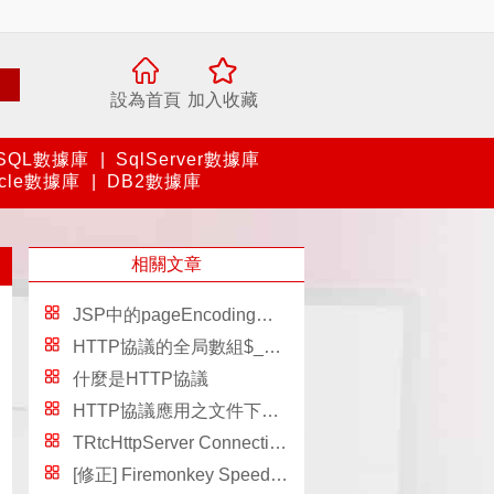
設為首頁
加入收藏
SQL數據庫
|
SqlServer數據庫
acle數據庫
|
DB2數據庫
相關文章
JSP中的pageEncoding和contentType屬性
HTTP協議的全局數組$_SERVER
什麼是HTTP協議
HTTP協議應用之文件下載的實現
TRtcHttpServer Connections.，chttpserver
[修正] Firemonkey SpeedButton 鼠標移開按鈕後 IsPressed 為 False 的問題，wpfbuttonispressed