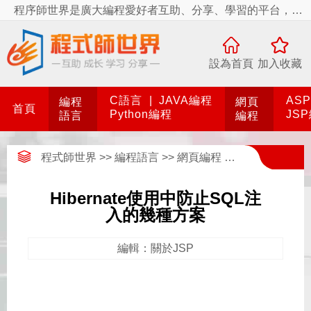
程序師世界是廣大編程愛好者互助、分享、學習的平台，程序師世界有你更精彩！
設為首頁
加入收藏
C語言
|
JAVA編程
AS
編程
網頁
首頁
Python編程
JS
語言
編程
程式師世界
>>
編程語言
>>
網頁編程
>>
JSP編程
>>
關
Hibernate使用中防止SQL注
入的幾種方案
編輯：關於JSP