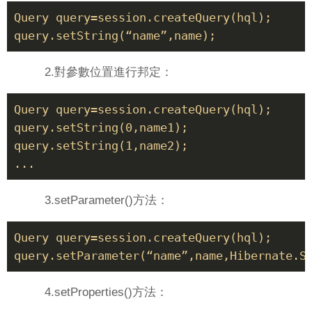
Query query=session.createQuery(hql);

2.對參數位置進行邦定：
Query query=session.createQuery(hql);

query.setString(0,name1);

query.setString(1,name2);

3.setParameter()方法：
Query query=session.createQuery(hql); 

4.setProperties()方法：