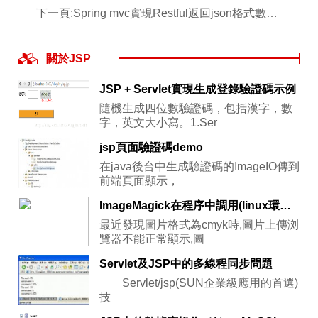
下一頁:
Spring mvc實現Restful返回json格式數據實例詳解
關於JSP
JSP + Servlet實現生成登錄驗證碼示例
隨機生成四位數驗證碼，包括漢字，數
字，英文大小寫。1.Ser
jsp頁面驗證碼demo
在java後台中生成驗證碼的ImageIO傳到
前端頁面顯示，
ImageMagick在程序中調用(linux環境,jsp,php)
最近發現圖片格式為cmyk時,圖片上傳浏
覽器不能正常顯示,圖
Servlet及JSP中的多線程同步問題
Servlet/jsp(SUN企業級應用的首選)
技