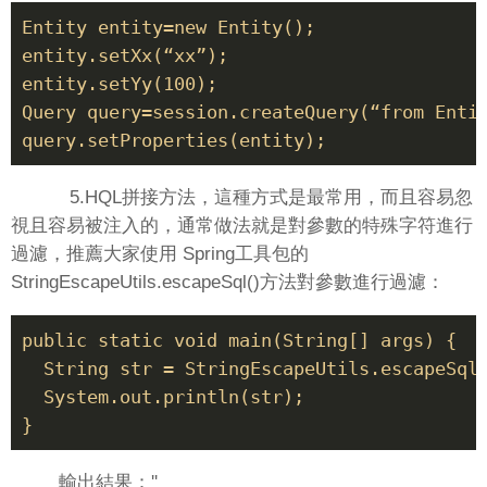
Entity entity=new Entity();

entity.setXx(“xx”);

entity.setYy(100);

Query query=session.createQuery(“from Entit
5.HQL拼接方法，
這種方式是最常用，而且容易忽
視且容易被注入的，通常做法就是對參數的特殊字符進行
過濾，推薦大家使用 Spring工具包的
StringEscapeUtils.escapeSql()方法對參數進行過濾：
public static void main(String[] args) {

  String str = StringEscapeUtils.escapeSql(
  System.out.println(str);

輸出結果：''